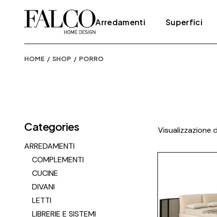
Skip
to
the
Arredamenti
Superfici
content
HOME
SHOP
PORRO
Complementi
Elementi decor
Cucine
Parati
Divani
Parquet
Letti
Pavimenti
Categories
Visualizzazione d
Librerie e sistemi
Pietre
ARREDAMENTI
Poltrone
Resina
COMPLEMENTI
Sedie
Rivestimenti
CUCINE
Tappeti e tessuti
DIVANI
Tavoli
LETTI
LIBRERIE E SISTEMI
Tavolini