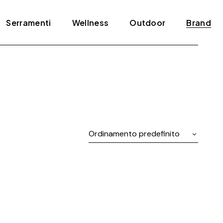
Serramenti
Wellness
Outdoor
Brand
Blindati
Bagno turco
Tende e pergole
ADL
Infissi
Jacuzzi
Agape
Porte
Mini piscine
Amini
Scale
Sauna
Antonio Lupi
Ordinamento predefinito
Arclinea
Arrital
Artelinea
Artemide
Bertolotto
Bonaldo