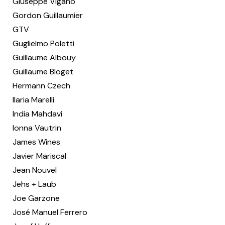
Giuseppe Viganò
Gordon Guillaumier
GTV
Guglielmo Poletti
Guillaume Albouy
Guillaume Bloget
Hermann Czech
Ilaria Marelli
India Mahdavi
Ionna Vautrin
James Wines
Javier Mariscal
Jean Nouvel
Jehs + Laub
Joe Garzone
José Manuel Ferrero