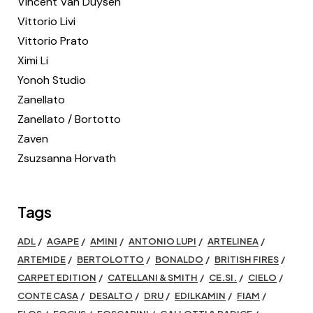
Vincent Van Duysen
Vittorio Livi
Vittorio Prato
Ximi Li
Yonoh Studio
Zanellato
Zanellato / Bortotto
Zaven
Zsuzsanna Horvath
Tags
ADL
AGAPE
AMINI
ANTONIO LUPI
ARTELINEA
ARTEMIDE
BERTOLOTTO
BONALDO
BRITISH FIRES
CARPET EDITION
CATELLANI & SMITH
CE.SI.
CIELO
CONTE CASA
DESALTO
DRU
EDILKAMIN
FIAM