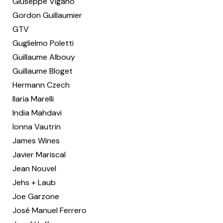
Giuseppe Viganò
Gordon Guillaumier
GTV
Guglielmo Poletti
Guillaume Albouy
Guillaume Bloget
Hermann Czech
Ilaria Marelli
India Mahdavi
Ionna Vautrin
James Wines
Javier Mariscal
Jean Nouvel
Jehs + Laub
Joe Garzone
José Manuel Ferrero