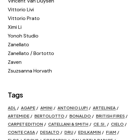
Vincent Van Duysen
Vittorio Livi
Vittorio Prato
Ximi Li
Yonoh Studio
Zanellato
Zanellato / Bortotto
Zaven
Zsuzsanna Horvath
Tags
ADL
AGAPE
AMINI
ANTONIO LUPI
ARTELINEA
ARTEMIDE
BERTOLOTTO
BONALDO
BRITISH FIRES
CARPET EDITION
CATELLANI & SMITH
CE.SI.
CIELO
CONTE CASA
DESALTO
DRU
EDILKAMIN
FIAM