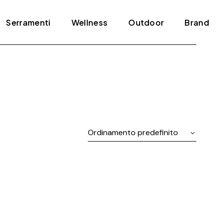
Serramenti
Wellness
Outdoor
Brand
Blindati
Bagno turco
Tende e pergole
ADL
Infissi
Jacuzzi
Agape
Porte
Mini piscine
Amini
Scale
Sauna
Antonio Lupi
Ordinamento predefinito
Arclinea
Arrital
Artelinea
Artemide
Bertolotto
Bonaldo