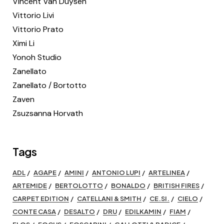
Vincent Van Duysen
Vittorio Livi
Vittorio Prato
Ximi Li
Yonoh Studio
Zanellato
Zanellato / Bortotto
Zaven
Zsuzsanna Horvath
Tags
ADL
AGAPE
AMINI
ANTONIO LUPI
ARTELINEA
ARTEMIDE
BERTOLOTTO
BONALDO
BRITISH FIRES
CARPET EDITION
CATELLANI & SMITH
CE.SI.
CIELO
CONTE CASA
DESALTO
DRU
EDILKAMIN
FIAM