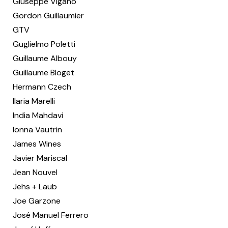
Giuseppe Viganò
Gordon Guillaumier
GTV
Guglielmo Poletti
Guillaume Albouy
Guillaume Bloget
Hermann Czech
Ilaria Marelli
India Mahdavi
Ionna Vautrin
James Wines
Javier Mariscal
Jean Nouvel
Jehs + Laub
Joe Garzone
José Manuel Ferrero