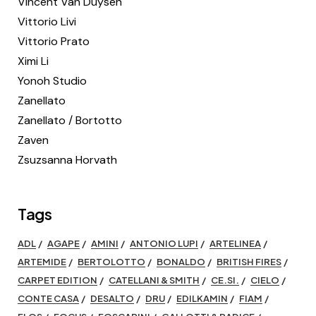
Vincent Van Duysen
Vittorio Livi
Vittorio Prato
Ximi Li
Yonoh Studio
Zanellato
Zanellato / Bortotto
Zaven
Zsuzsanna Horvath
Tags
ADL
AGAPE
AMINI
ANTONIO LUPI
ARTELINEA
ARTEMIDE
BERTOLOTTO
BONALDO
BRITISH FIRES
CARPET EDITION
CATELLANI & SMITH
CE.SI.
CIELO
CONTE CASA
DESALTO
DRU
EDILKAMIN
FIAM