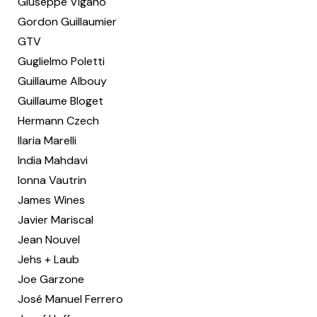
Giuseppe Viganò
Gordon Guillaumier
GTV
Guglielmo Poletti
Guillaume Albouy
Guillaume Bloget
Hermann Czech
Ilaria Marelli
India Mahdavi
Ionna Vautrin
James Wines
Javier Mariscal
Jean Nouvel
Jehs + Laub
Joe Garzone
José Manuel Ferrero