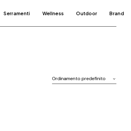
Serramenti
Wellness
Outdoor
Brand
Blindati
Bagno turco
Tende e pergole
ADL
Infissi
Jacuzzi
Agape
Porte
Mini piscine
Amini
Scale
Sauna
Antonio Lupi
Ordinamento predefinito
Arclinea
Arrital
Artelinea
Artemide
Bertolotto
Bonaldo