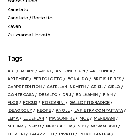
Yonoh Studio
Zanellato
Zanellato / Bortotto
Zaven
Zsuzsanna Horvath
Tags
ADL
AGAPE
AMINI
ANTONIO LUPI
ARTELINEA
ARTEMIDE
BERTOLOTTO
BONALDO
BRITISH FIRES
CARPET EDITION
CATELLANI & SMITH
CE.SI.
CIELO
CONTE CASA
DESALTO
DRU
EDILKAMIN
FIAM
FLOS
FOCUS
FOSCARINI
GALLOTTI & RADICE
IDEAGROUP
KEOPE
KNOLL
LA PIETRA COMPATTATA
LEMA
LUCEPLAN
MAISONFIRE
MCZ
MERIDIANI
MUTINA
NEMO
NERO SICILIA
NIDI
NOVAMOBILI
OLIVIERI
PALAZZETTI
PIVATO
PORCELANOSA