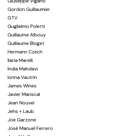
Giuseppe Viganò
Gordon Guillaumier
GTV
Guglielmo Poletti
Guillaume Albouy
Guillaume Bloget
Hermann Czech
Ilaria Marelli
India Mahdavi
Ionna Vautrin
James Wines
Javier Mariscal
Jean Nouvel
Jehs + Laub
Joe Garzone
José Manuel Ferrero