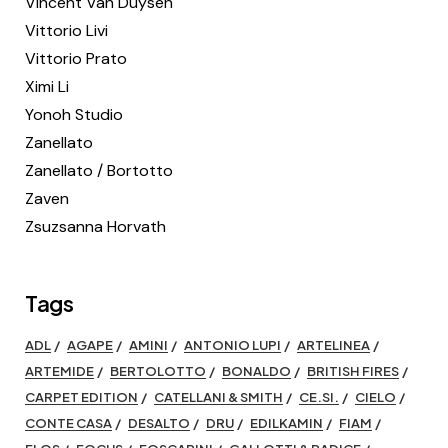
Vincent Van Duysen
Vittorio Livi
Vittorio Prato
Ximi Li
Yonoh Studio
Zanellato
Zanellato / Bortotto
Zaven
Zsuzsanna Horvath
Tags
ADL
AGAPE
AMINI
ANTONIO LUPI
ARTELINEA
ARTEMIDE
BERTOLOTTO
BONALDO
BRITISH FIRES
CARPET EDITION
CATELLANI & SMITH
CE.SI.
CIELO
CONTE CASA
DESALTO
DRU
EDILKAMIN
FIAM