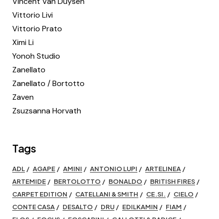
Vincent Van Duysen
Vittorio Livi
Vittorio Prato
Ximi Li
Yonoh Studio
Zanellato
Zanellato / Bortotto
Zaven
Zsuzsanna Horvath
Tags
ADL
AGAPE
AMINI
ANTONIO LUPI
ARTELINEA
ARTEMIDE
BERTOLOTTO
BONALDO
BRITISH FIRES
CARPET EDITION
CATELLANI & SMITH
CE.SI.
CIELO
CONTE CASA
DESALTO
DRU
EDILKAMIN
FIAM