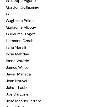
Giuseppe Viganò
Gordon Guillaumier
GTV
Guglielmo Poletti
Guillaume Albouy
Guillaume Bloget
Hermann Czech
Ilaria Marelli
India Mahdavi
Ionna Vautrin
James Wines
Javier Mariscal
Jean Nouvel
Jehs + Laub
Joe Garzone
José Manuel Ferrero