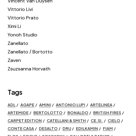
Vincent Van Duysen
Vittorio Livi
Vittorio Prato
Ximi Li
Yonoh Studio
Zanellato
Zanellato / Bortotto
Zaven
Zsuzsanna Horvath
Tags
ADL
AGAPE
AMINI
ANTONIO LUPI
ARTELINEA
ARTEMIDE
BERTOLOTTO
BONALDO
BRITISH FIRES
CARPET EDITION
CATELLANI & SMITH
CE.SI.
CIELO
CONTE CASA
DESALTO
DRU
EDILKAMIN
FIAM