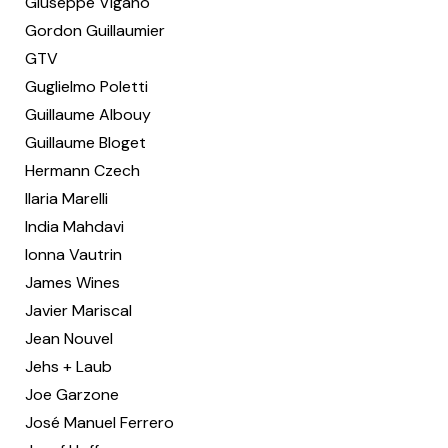
Giuseppe Viganò
Gordon Guillaumier
GTV
Guglielmo Poletti
Guillaume Albouy
Guillaume Bloget
Hermann Czech
Ilaria Marelli
India Mahdavi
Ionna Vautrin
James Wines
Javier Mariscal
Jean Nouvel
Jehs + Laub
Joe Garzone
José Manuel Ferrero