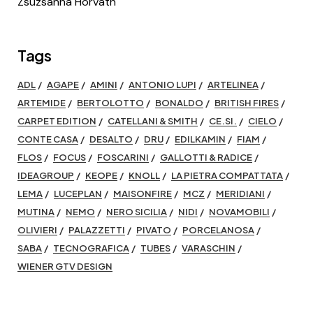
Zsuzsanna Horvath
Tags
ADL
AGAPE
AMINI
ANTONIO LUPI
ARTELINEA
ARTEMIDE
BERTOLOTTO
BONALDO
BRITISH FIRES
CARPET EDITION
CATELLANI & SMITH
CE.SI.
CIELO
CONTE CASA
DESALTO
DRU
EDILKAMIN
FIAM
FLOS
FOCUS
FOSCARINI
GALLOTTI & RADICE
IDEAGROUP
KEOPE
KNOLL
LA PIETRA COMPATTATA
LEMA
LUCEPLAN
MAISONFIRE
MCZ
MERIDIANI
MUTINA
NEMO
NERO SICILIA
NIDI
NOVAMOBILI
OLIVIERI
PALAZZETTI
PIVATO
PORCELANOSA
SABA
TECNOGRAFICA
TUBES
VARASCHIN
WIENER GTV DESIGN