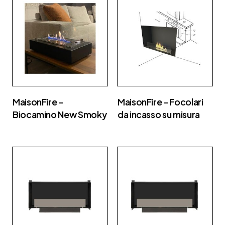
MaisonFire –
MaisonFire – Focolari
Biocamino New Smoky
da incasso su misura