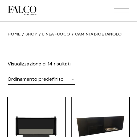
Skip
to
the
content
HOME
SHOP
LINEA FUOCO
CAMINI A BIOETANOLO
Visualizzazione di 14 risultati
Ordinamento predefinito