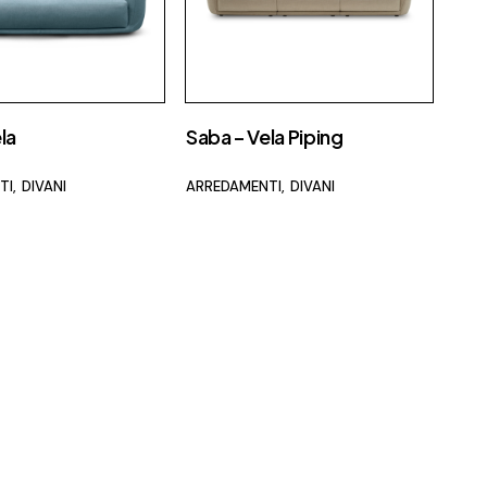
British Fire
Capo d’Opera
Carpet Edition
la
Saba – Vela Piping
Catellani e Smith
CE.SI.
TI
DIVANI
ARREDAMENTI
DIVANI
Cielo
Conte Casa
Deco Decking
Desalto
Dru
Edilkamin
Effe
Elitis