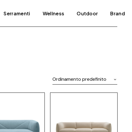
Serramenti
Wellness
Outdoor
Brand
Blindati
Bagno turco
Tende e pergole
ADL
Infissi
Jacuzzi
Agape
Porte
Mini piscine
Amini
Scale
Sauna
Antonio Lupi
Ordinamento predefinito
Arclinea
Arrital
Artelinea
Artemide
Bertolotto
Bonaldo