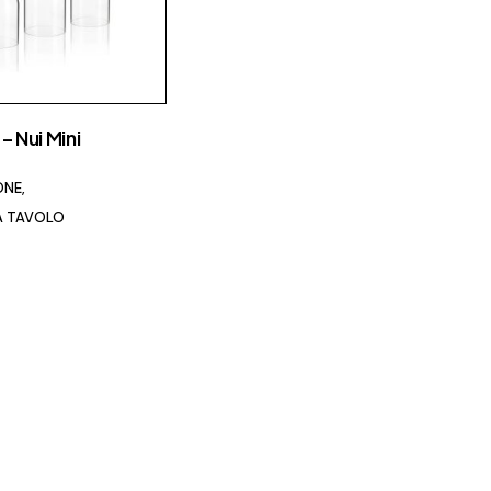
British Fire
Capo d’Opera
Carpet Edition
– Nui Mini
Catellani e Smith
CE.SI.
ONE
A TAVOLO
Cielo
Conte Casa
Deco Decking
Desalto
Dru
Edilkamin
Effe
Elitis