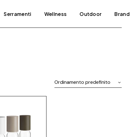
Serramenti
Wellness
Outdoor
Brand
Blindati
Bagno turco
Tende e pergole
ADL
Infissi
Jacuzzi
Agape
Porte
Mini piscine
Amini
Scale
Sauna
Antonio Lupi
Ordinamento predefinito
Arclinea
Arrital
Artelinea
Artemide
Bertolotto
Bonaldo