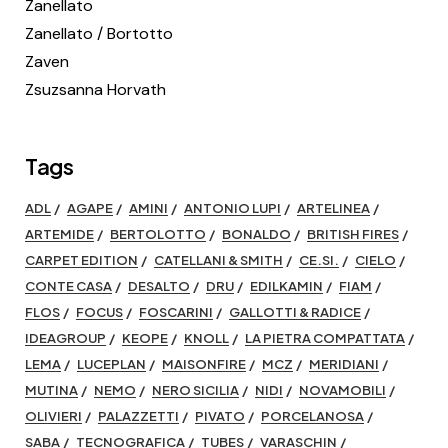
Zanellato
Zanellato / Bortotto
Zaven
Zsuzsanna Horvath
Tags
ADL
AGAPE
AMINI
ANTONIO LUPI
ARTELINEA
ARTEMIDE
BERTOLOTTO
BONALDO
BRITISH FIRES
CARPET EDITION
CATELLANI & SMITH
CE.SI.
CIELO
CONTE CASA
DESALTO
DRU
EDILKAMIN
FIAM
FLOS
FOCUS
FOSCARINI
GALLOTTI & RADICE
IDEAGROUP
KEOPE
KNOLL
LA PIETRA COMPATTATA
LEMA
LUCEPLAN
MAISONFIRE
MCZ
MERIDIANI
MUTINA
NEMO
NERO SICILIA
NIDI
NOVAMOBILI
OLIVIERI
PALAZZETTI
PIVATO
PORCELANOSA
SABA
TECNOGRAFICA
TUBES
VARASCHIN