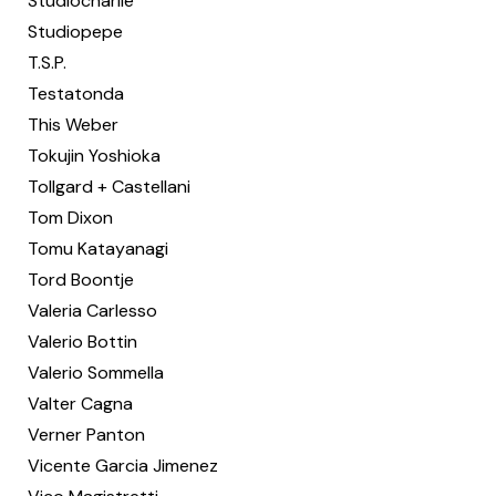
Studiocharlie
Studiopepe
T.S.P.
Testatonda
This Weber
Tokujin Yoshioka
Tollgard + Castellani
Tom Dixon
Tomu Katayanagi
Tord Boontje
Valeria Carlesso
Valerio Bottin
Valerio Sommella
Valter Cagna
Verner Panton
Vicente Garcia Jimenez