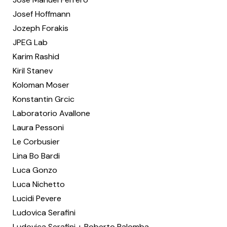
Josef Hoffmann
Jozeph Forakis
JPEG Lab
Karim Rashid
Kiril Stanev
Koloman Moser
Konstantin Grcic
Laboratorio Avallone
Laura Pessoni
Le Corbusier
Lina Bo Bardi
Luca Gonzo
Luca Nichetto
Lucidi Pevere
Ludovica Serafini
Ludovica Serafini + Roberto Palomba