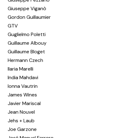
Giuseppe Viganò
Gordon Guillaumier
GTV
Guglielmo Poletti
Guillaume Albouy
Guillaume Bloget
Hermann Czech
Ilaria Marelli
India Mahdavi
Ionna Vautrin
James Wines
Javier Mariscal
Jean Nouvel
Jehs + Laub
Joe Garzone
José Manuel Ferrero