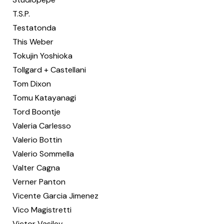
T.S.P.
Testatonda
This Weber
Tokujin Yoshioka
Tollgard + Castellani
Tom Dixon
Tomu Katayanagi
Tord Boontje
Valeria Carlesso
Valerio Bottin
Valerio Sommella
Valter Cagna
Verner Panton
Vicente Garcia Jimenez
Vico Magistretti
Victor Vasilev