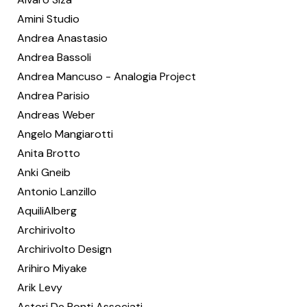
Amini Studio
Andrea Anastasio
Andrea Bassoli
Andrea Mancuso - Analogia Project
Andrea Parisio
Andreas Weber
Angelo Mangiarotti
Anita Brotto
Anki Gneib
Antonio Lanzillo
AquiliAlberg
Archirivolto
Archirivolto Design
Arihiro Miyake
Arik Levy
Astori De Ponti Associati