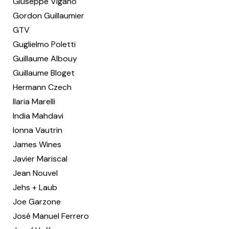
Giuseppe Viganò
Gordon Guillaumier
GTV
Guglielmo Poletti
Guillaume Albouy
Guillaume Bloget
Hermann Czech
Ilaria Marelli
India Mahdavi
Ionna Vautrin
James Wines
Javier Mariscal
Jean Nouvel
Jehs + Laub
Joe Garzone
José Manuel Ferrero