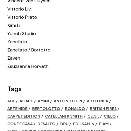
Vincent Van Duysen
Vittorio Livi
Vittorio Prato
Ximi Li
Yonoh Studio
Zanellato
Zanellato / Bortotto
Zaven
Zsuzsanna Horvath
Tags
ADL
AGAPE
AMINI
ANTONIO LUPI
ARTELINEA
ARTEMIDE
BERTOLOTTO
BONALDO
BRITISH FIRES
CARPET EDITION
CATELLANI & SMITH
CE.SI.
CIELO
CONTE CASA
DESALTO
DRU
EDILKAMIN
FIAM