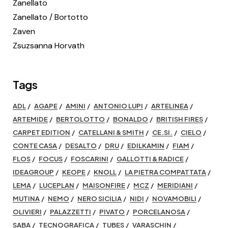
Zanellato
Zanellato / Bortotto
Zaven
Zsuzsanna Horvath
Tags
ADL
AGAPE
AMINI
ANTONIO LUPI
ARTELINEA
ARTEMIDE
BERTOLOTTO
BONALDO
BRITISH FIRES
CARPET EDITION
CATELLANI & SMITH
CE.SI.
CIELO
CONTE CASA
DESALTO
DRU
EDILKAMIN
FIAM
FLOS
FOCUS
FOSCARINI
GALLOTTI & RADICE
IDEAGROUP
KEOPE
KNOLL
LA PIETRA COMPATTATA
LEMA
LUCEPLAN
MAISONFIRE
MCZ
MERIDIANI
MUTINA
NEMO
NERO SICILIA
NIDI
NOVAMOBILI
OLIVIERI
PALAZZETTI
PIVATO
PORCELANOSA
SABA
TECNOGRAFICA
TUBES
VARASCHIN