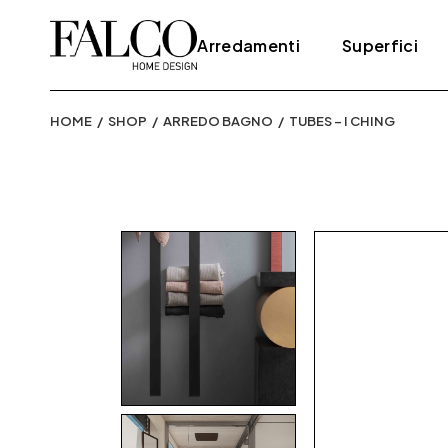
Skip
to
the
Arredamenti
Superfici
content
HOME
SHOP
ARREDO BAGNO
TUBES – I CHING
Complementi
Elementi decor
Cucine
Parati
Divani
Parquet
Letti
Pavimenti
Librerie e sistemi
Pietre
Poltrone
Resina
Sedie
Rivestimenti
Tappeti e tessuti
Tavoli
Tavolini