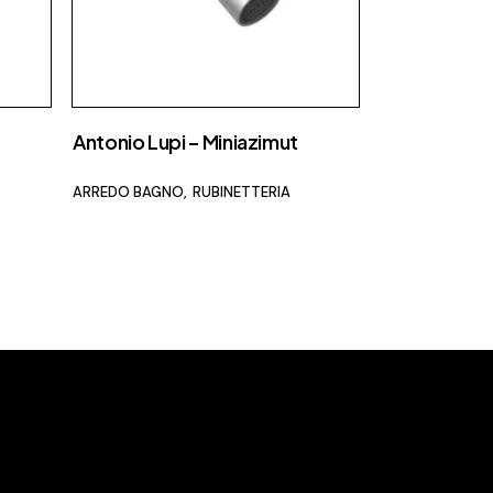
Meridiani
Mutina
Nemo
Nero Sicilia
Antonio Lupi – Miniazimut
Nidi
ARREDO BAGNO
RUBINETTERIA
Novamobili
Nurith
Ofyr
Oikos
Olivieri
Oluce
Orac Decor
Palazzetti