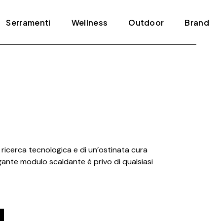
Serramenti
Wellness
Outdoor
Brand
Blindati
Bagno turco
Tende e pergole
ADL
Infissi
Jacuzzi
Agape
Porte
Mini piscine
Amini
Scale
Sauna
Antonio Lupi
Arclinea
ricerca tecnologica e di un’ostinata cura
Arrital
egante modulo scaldante è privo di qualsiasi
Artelinea
Artemide
Bertolotto
Bonaldo