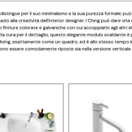
 distingue per il suo minimalismo e la sua purezza formale; può 
zio alla creatività dell’interior designer. I Ching può dare vita
ci finiture colorate e galvaniche con cui accoppiarlo agli altri 
 cura per il dettaglio, questo elegante modulo scaldante è privo
a living, esattamente come un quadro, ed è allo stesso tempo 
sono essere comodamente riposte sia nella versione verticale c