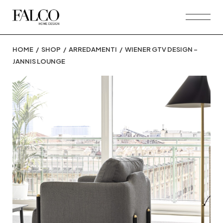
Skip
to
the
content
HOME
SHOP
ARREDAMENTI
WIENER GTV DESIGN –
JANNIS LOUNGE