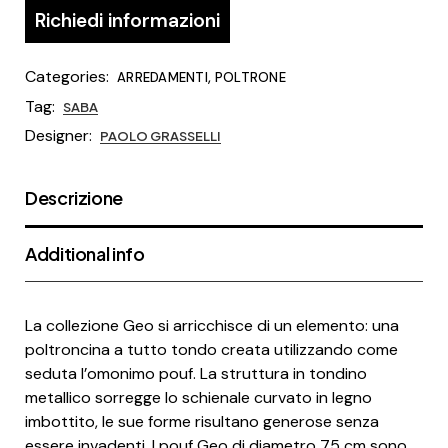
Richiedi informazioni
Categories:
,
ARREDAMENTI
POLTRONE
Tag:
SABA
Designer:
PAOLO GRASSELLI
Descrizione
Additional info
La collezione Geo si arricchisce di un elemento: una
poltroncina a tutto tondo creata utilizzando come
seduta l’omonimo pouf. La struttura in tondino
metallico sorregge lo schienale curvato in legno
imbottito, le sue forme risultano generose senza
essere invadenti. I pouf Geo di diametro 75 cm sono