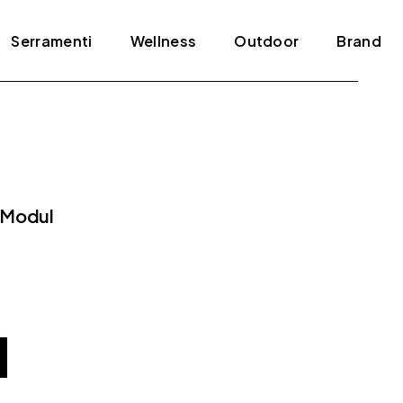
Serramenti
Wellness
Outdoor
Brand
Blindati
Bagno turco
Tende e pergole
ADL
Infissi
Jacuzzi
Agape
Porte
Mini piscine
Amini
 Modul
Scale
Sauna
Antonio Lupi
Arclinea
Arrital
Artelinea
Artemide
Bertolotto
Bonaldo