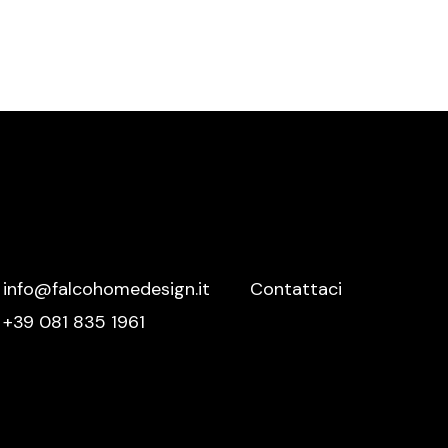
Meridiani
Mutina
Nemo
Nero Sicilia
Nidi
Novamobili
Nurith
Ofyr
info@falcohomedesign.it
Contattaci
Oikos
+39 081 835 1961
Olivieri
Oluce
Orac Decor
Palazzetti