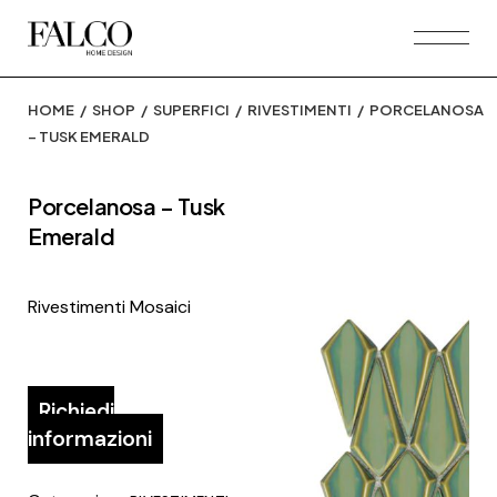
Skip
to
the
content
HOME
SHOP
SUPERFICI
RIVESTIMENTI
PORCELANOSA
– TUSK EMERALD
Porcelanosa – Tusk
Emerald
Rivestimenti Mosaici
Richiedi
informazioni