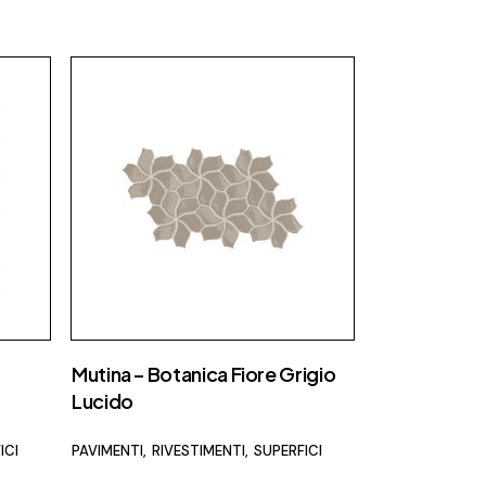
Fap Ceramiche
Fiam
Fimar
Flos
Foscarini
Focus
Gallotti e radice
Ideagroup
Laminam
Lema
Mutina – Botanica Fiore Grigio
Luceplan
Lucido
Maison Fire
ICI
PAVIMENTI
RIVESTIMENTI
SUPERFICI
MCZ