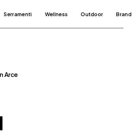
Serramenti
Wellness
Outdoor
Brand
Blindati
Bagno turco
Tende e pergole
ADL
Infissi
Jacuzzi
Agape
Porte
Mini piscine
Amini
n Arce
Scale
Sauna
Antonio Lupi
Arclinea
Arrital
Artelinea
Artemide
Bertolotto
Bonaldo