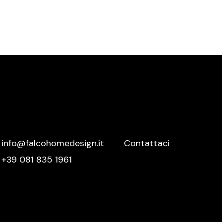
Meridiani
Mutina
Nemo
Nero Sicilia
Nidi
Novamobili
Nurith
Ofyr
info@falcohomedesign.it
Contattaci
Oikos
+39 081 835 1961
Olivieri
Oluce
Orac Decor
Palazzetti