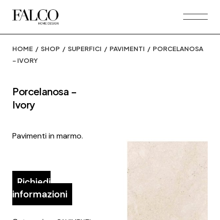
Skip
to
the
content
HOME
SHOP
SUPERFICI
PAVIMENTI
PORCELANOSA
– IVORY
Porcelanosa –
Ivory
Pavimenti in marmo.
Richiedi
informazioni