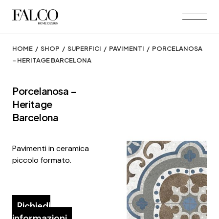
Skip
to
the
content
HOME
SHOP
SUPERFICI
PAVIMENTI
PORCELANOSA
– HERITAGE BARCELONA
Porcelanosa –
Heritage
Barcelona
Pavimenti in ceramica
piccolo formato.
Richiedi
informazioni