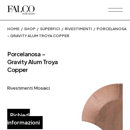
Skip
to
the
content
HOME
SHOP
SUPERFICI
RIVESTIMENTI
PORCELANOSA
– GRAVITY ALUM TROYA COPPER
Porcelanosa –
Gravity Alum Troya
Copper
Rivestimenti Mosaici
Richiedi
informazioni