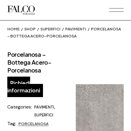
Skip
to
the
content
HOME
SHOP
SUPERFICI
PAVIMENTI
PORCELANOSA
– BOTTEGA ACERO-PORCELANOSA
Porcelanosa –
Bottega Acero-
Porcelanosa
Richiedi
informazioni
Categories:
,
PAVIMENTI
SUPERFICI
Tag:
PORCELANOSA