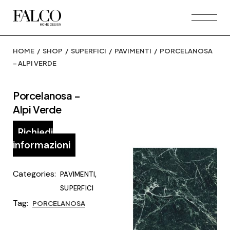
Skip
to
the
content
HOME
SHOP
SUPERFICI
PAVIMENTI
PORCELANOSA
– ALPI VERDE
Porcelanosa –
Alpi Verde
Richiedi
informazioni
Categories:
,
PAVIMENTI
SUPERFICI
Tag:
PORCELANOSA