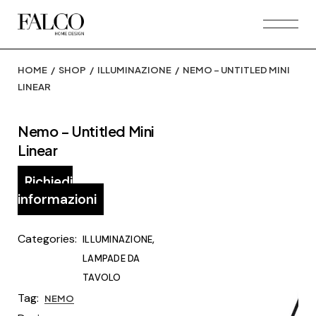
Skip
to
the
content
HOME
SHOP
ILLUMINAZIONE
NEMO – UNTITLED MINI
LINEAR
Nemo – Untitled Mini
Linear
Richiedi
informazioni
Categories:
,
ILLUMINAZIONE
LAMPADE DA
TAVOLO
Tag:
NEMO