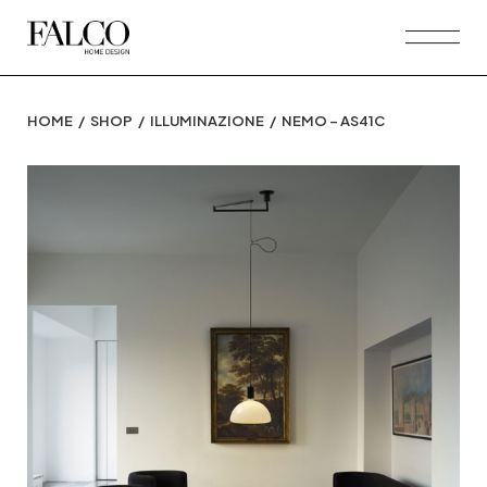
Skip
to
the
content
HOME
SHOP
ILLUMINAZIONE
NEMO – AS41C