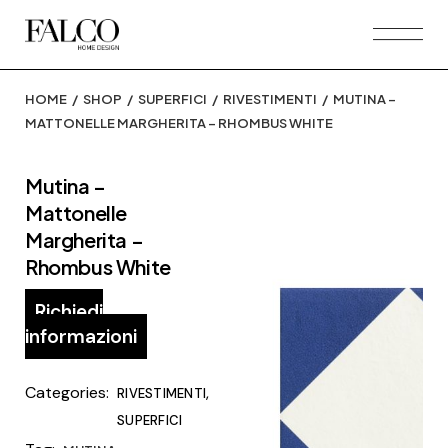
Skip
to
the
content
HOME
SHOP
SUPERFICI
RIVESTIMENTI
MUTINA –
MATTONELLE MARGHERITA – RHOMBUS WHITE
Mutina –
Mattonelle
Margherita –
Rhombus White
Richiedi
informazioni
Categories:
,
RIVESTIMENTI
SUPERFICI