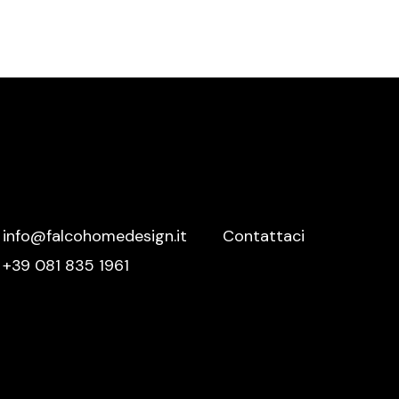
Meridiani
Mutina
Nemo
Nero Sicilia
Nidi
Novamobili
Nurith
Ofyr
info@falcohomedesign.it
Contattaci
Oikos
+39 081 835 1961
Olivieri
Oluce
Orac Decor
Palazzetti