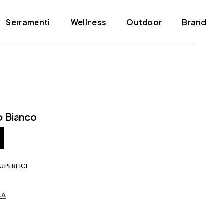
Serramenti
Wellness
Outdoor
Brand
Blindati
Bagno turco
Tende e pergole
ADL
Infissi
Jacuzzi
Agape
Porte
Mini piscine
Amini
o Bianco
Scale
Sauna
Antonio Lupi
Arclinea
Arrital
UPERFICI
Artelinea
Artemide
LA
Bertolotto
Bonaldo