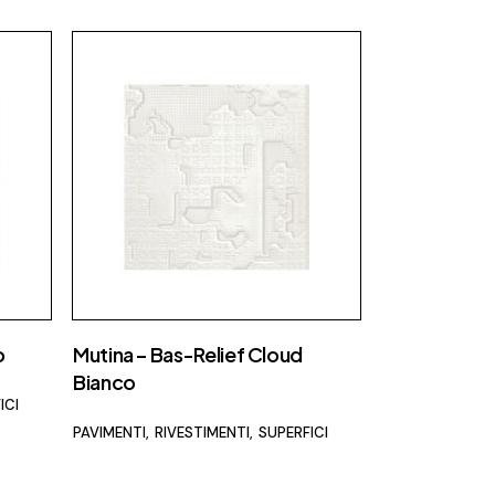
Fap Ceramiche
Fiam
Fimar
Flos
Foscarini
Focus
Gallotti e radice
Ideagroup
Laminam
o
Mutina – Bas-Relief Cloud
Lema
Bianco
Luceplan
ICI
PAVIMENTI
RIVESTIMENTI
SUPERFICI
Maison Fire
MCZ