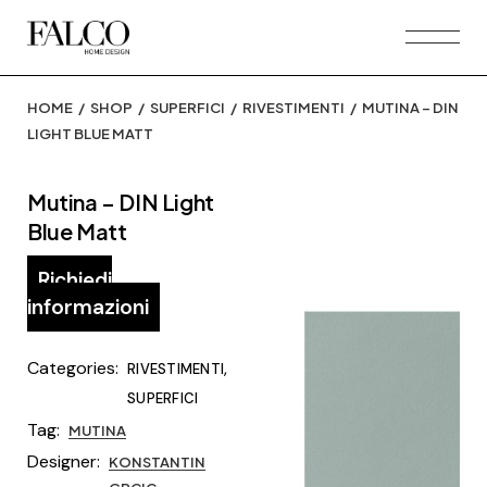
Skip
to
the
content
HOME
SHOP
SUPERFICI
RIVESTIMENTI
MUTINA – DIN
LIGHT BLUE MATT
Mutina – DIN Light
Blue Matt
Richiedi
informazioni
Categories:
,
RIVESTIMENTI
SUPERFICI
Tag:
MUTINA
Designer:
KONSTANTIN