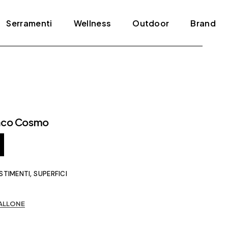
Serramenti
Wellness
Outdoor
Brand
Blindati
Bagno turco
Tende e pergole
ADL
Infissi
Jacuzzi
Agape
Porte
Mini piscine
Amini
anco Cosmo
Scale
Sauna
Antonio Lupi
Arclinea
Arrital
,
ESTIMENTI
SUPERFICI
Artelinea
Artemide
ALLONE
Bertolotto
Bonaldo