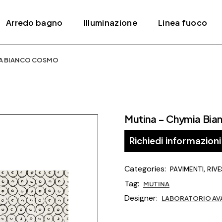
Arredo bagno
Illuminazione
Linea fuoco
IA BIANCO COSMO
ativi
Accessori
Lampade a sospensione
Bracieri
Mobili
Lampade da parete /
Camini
soffitto
Piatti e box doccia
Camini a gas
Lampade da tavolo
Mutina – Chymia Bi
Rubinetteria
Camini elettrici
Lampade da terra
Lavabi
Stufe
Richiedi informazioni
Sanitari
Stufe a pellet
Categories:
,
PAVIMENTI
RIV
Vasche da bagno
Tag:
MUTINA
Termoarredi
Designer:
LABORATORIO AV