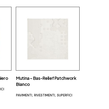
Fap Ceramiche
Fiam
Fimar
Flos
Foscarini
Focus
Gallotti e radice
Ideagroup
Laminam
 Nero
Mutina – Bas-Relief Patchwork
Lema
Bianco
Luceplan
ICI
PAVIMENTI
RIVESTIMENTI
SUPERFICI
Maison Fire
MCZ