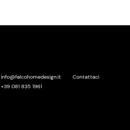
Meridiani
Mutina
Nemo
Nero Sicilia
Nidi
Novamobili
Nurith
Ofyr
info@falcohomedesign.it
Contattaci
Oikos
+39 081 835 1961
Olivieri
Oluce
Orac Decor
Palazzetti