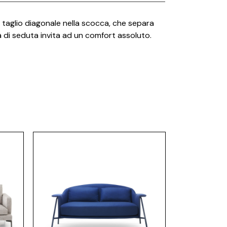
Fap Ceramiche
l taglio diagonale nella scocca, che separa
Fiam
à di seduta invita ad un comfort assoluto.
Fimar
Flos
Foscarini
Focus
Gallotti e radice
Ideagroup
Laminam
Lema
Luceplan
Maison Fire
MCZ