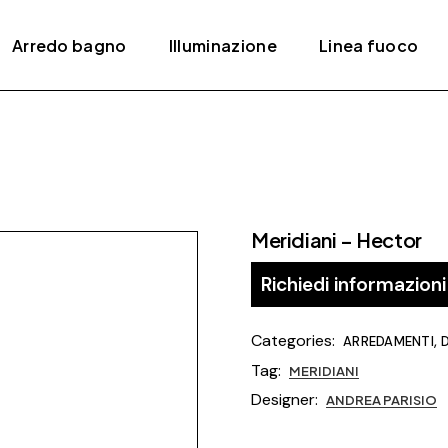
Arredo bagno
Illuminazione
Linea fuoco
ativi
Accessori
Lampade a sospensione
Bracieri
Mobili
Lampade da parete /
Camini
soffitto
Piatti e box doccia
Camini a gas
Lampade da tavolo
Meridiani – Hector
Rubinetteria
Camini elettrici
Lampade da terra
Lavabi
Stufe
Richiedi informazioni
Sanitari
Stufe a pellet
Categories:
,
ARREDAMENTI
D
Vasche da bagno
Tag:
MERIDIANI
Termoarredi
Designer:
ANDREA PARISIO