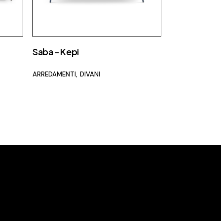
Meridiani
Mutina
Nemo
Saba – Kepi
Nero Sicilia
ARREDAMENTI
DIVANI
Nidi
Novamobili
Nurith
Ofyr
Oikos
Olivieri
Oluce
Orac Decor
Palazzetti