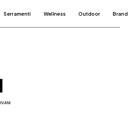
Serramenti
Wellness
Outdoor
Brand
Blindati
Bagno turco
Tende e pergole
ADL
Infissi
Jacuzzi
Agape
Porte
Mini piscine
Amini
Scale
Sauna
Antonio Lupi
Arclinea
Arrital
IVANI
Artelinea
Artemide
Bertolotto
Bonaldo