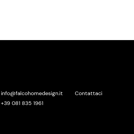
Meridiani
Mutina
Nemo
Nero Sicilia
Nidi
Novamobili
Nurith
Ofyr
Oikos
info@falcohomedesign.it
Contattaci
Olivieri
+39 081 835 1961
Oluce
Orac Decor
Palazzetti