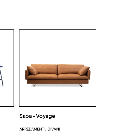
Fap Ceramiche
Fiam
Fimar
Flos
Foscarini
Focus
Gallotti e radice
Ideagroup
Laminam
Lema
Luceplan
Saba – Voyage
Maison Fire
MCZ
ARREDAMENTI
DIVANI