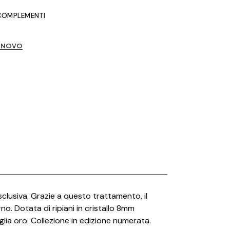
COMPLEMENTI
British Fire
Capo d’Opera
ONOVO
Carpet Edition
Catellani e Smith
CE.SI.
Cielo
Conte Casa
Deco Decking
Desalto
Dru
Edilkamin
sclusiva. Grazie a questo trattamento, il
o. Dotata di ripiani in cristallo 8mm
Effe
oglia oro. Collezione in edizione numerata.
Elitis