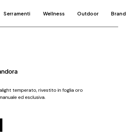
Serramenti
Wellness
Outdoor
Brand
Blindati
Bagno turco
Tende e pergole
ADL
Infissi
Jacuzzi
Agape
Porte
Mini piscine
Amini
Pandora
Scale
Sauna
Antonio Lupi
Arclinea
light temperato, rivestito in foglia oro
Arrital
manuale ed esclusiva.
Artelinea
Artemide
Bertolotto
Bonaldo