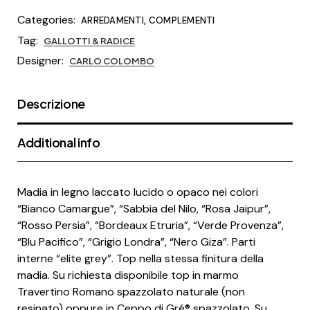
Categories:
,
ARREDAMENTI
COMPLEMENTI
Tag:
GALLOTTI & RADICE
Designer:
CARLO COLOMBO
Descrizione
Additional info
Madia in legno laccato lucido o opaco nei colori
“Bianco Camargue”, “Sabbia del Nilo, “Rosa Jaipur”,
“Rosso Persia”, “Bordeaux Etruria”, “Verde Provenza”,
“Blu Pacifico”, “Grigio Londra”, “Nero Giza”. Parti
interne “elite grey”. Top nella stessa finitura della
madia. Su richiesta disponibile top in marmo
Travertino Romano spazzolato naturale (non
resinato) oppure in Ceppo di Gré® spazzolato. Su