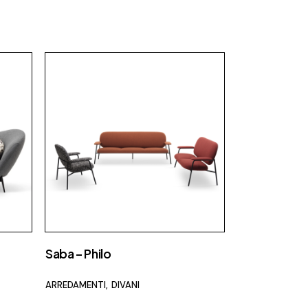
Fap Ceramiche
Fiam
Fimar
Flos
Foscarini
Focus
Gallotti e radice
Ideagroup
Laminam
Lema
Luceplan
Saba – Philo
Maison Fire
ARREDAMENTI
DIVANI
MCZ