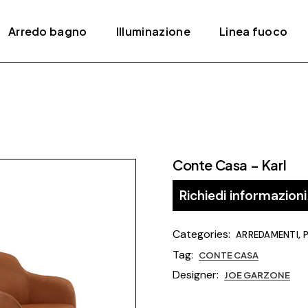
Arredo bagno
Illuminazione
Linea fuoco
ativi
Accessori
Lampade a sospensione
Bracieri
Mobili
Lampade da parete /
Camini
soffitto
Piatti e box doccia
Camini a gas
Lampade da tavolo
Conte Casa – Karl
Rubinetteria
Camini elettrici
Lampade da terra
Lavabi
Stufe
Richiedi informazioni
Sanitari
Stufe a pellet
Categories:
,
ARREDAMENTI
Vasche da bagno
Tag:
CONTE CASA
Termoarredi
Designer:
JOE GARZONE