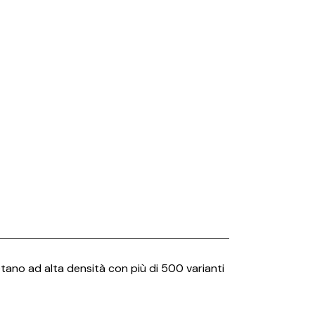
British Fire
Capo d’Opera
Carpet Edition
Catellani e Smith
CE.SI.
Cielo
Conte Casa
Deco Decking
Desalto
Dru
Edilkamin
etano ad alta densità con più di 500 varianti
Effe
Elitis