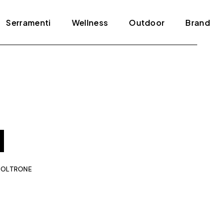
Serramenti
Wellness
Outdoor
Brand
Blindati
Bagno turco
Tende e pergole
ADL
Infissi
Jacuzzi
Agape
Porte
Mini piscine
Amini
Scale
Sauna
Antonio Lupi
Arclinea
Arrital
POLTRONE
Artelinea
Artemide
Bertolotto
Bonaldo