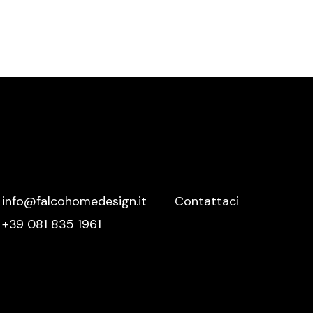
Meridiani
Mutina
Nemo
Nero Sicilia
Nidi
Novamobili
Nurith
Ofyr
info@falcohomedesign.it
Contattaci
Oikos
+39 081 835 1961
Olivieri
Oluce
Orac Decor
Palazzetti