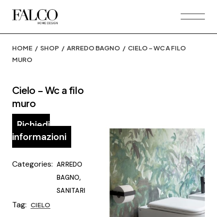
Skip
to
the
content
HOME
SHOP
ARREDO BAGNO
CIELO – WC A FILO
MURO
Cielo – Wc a filo
muro
Richiedi
informazioni
Categories:
ARREDO
,
BAGNO
SANITARI
Tag:
CIELO