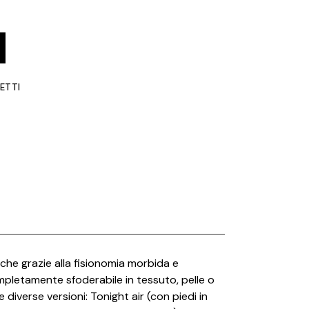
British Fire
Capo d’Opera
Carpet Edition
LETTI
Catellani e Smith
CE.SI.
Cielo
Conte Casa
Deco Decking
Desalto
Dru
Edilkamin
anche grazie alla fisionomia morbida e
mpletamente sfoderabile in tessuto, pelle o
Effe
 diverse versioni: Tonight air (con piedi in
Elitis