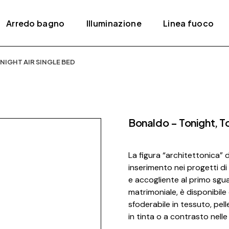
Arredo bagno
Illuminazione
Linea fuoco
IGHT AIR SINGLE BED
ativi
Accessori
Lampade a sospensione
Bracieri
Mobili
Lampade da parete /
Camini
soffitto
Piatti e box doccia
Camini a gas
Lampade da tavolo
Bonaldo – Tonight, To
Rubinetteria
Camini elettrici
Lampade da terra
Lavabi
Stufe
La figura “architettonica” di
Sanitari
Stufe a pellet
inserimento nei progetti di
Vasche da bagno
e accogliente al primo sgu
matrimoniale, è disponibi
Termoarredi
sfoderabile in tessuto, pel
in tinta o a contrasto nell