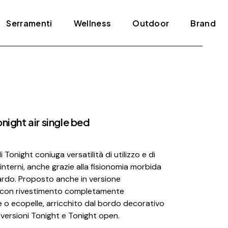
Serramenti
Wellness
Outdoor
Brand
Blindati
Bagno turco
Tende e pergole
ADL
Infissi
Jacuzzi
Agape
Porte
Mini piscine
Amini
night air single bed
Scale
Sauna
Antonio Lupi
Arclinea
 Tonight coniuga versatilità di utilizzo e di
Arrital
 interni, anche grazie alla fisionomia morbida
Artelinea
ardo. Proposto anche in versione
le con rivestimento completamente
Artemide
le o ecopelle, arricchito dal bordo decorativo
Bertolotto
e versioni Tonight e Tonight open.
Bonaldo