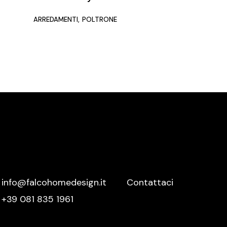
Meridiani
ARREDAMENTI
POLTRONE
Mutina
Nemo
Nero Sicilia
Nidi
Novamobili
Nurith
Ofyr
Oikos
Olivieri
info@falcohomedesign.it
Contattaci
Oluce
+39 081 835 1961
Orac Decor
Palazzetti