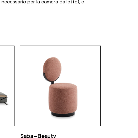
 necessario per la camera da letto), e
Fap Ceramiche
Fiam
Fimar
Flos
Foscarini
Focus
Gallotti e radice
Ideagroup
Laminam
Lema
Luceplan
Maison Fire
MCZ
Saba – Beauty