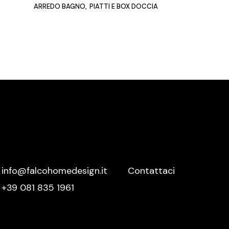
ARREDO BAGNO
PIATTI E BOX DOCCIA
Meridiani
Mutina
Nemo
Nero Sicilia
Nidi
Novamobili
Nurith
Ofyr
Oikos
Olivieri
info@falcohomedesign.it
Contattaci
Oluce
+39 081 835 1961
Orac Decor
Palazzetti