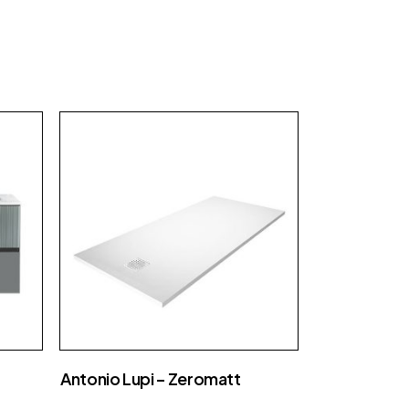
Fap Ceramiche
Fiam
Fimar
Flos
Foscarini
Focus
Gallotti e radice
Ideagroup
Laminam
Lema
Luceplan
Maison Fire
Antonio Lupi – Zeromatt
MCZ