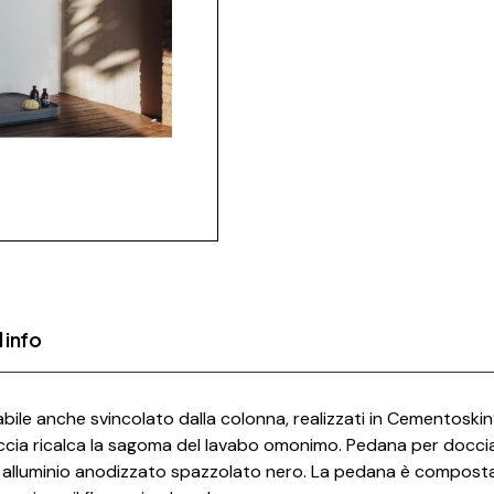
 info
abile anche svincolato dalla colonna, realizzati in Cementoskin
o doccia ricalca la sagoma del lavabo omonimo. Pedana per docc
in alluminio anodizzato spazzolato nero. La pedana è compost