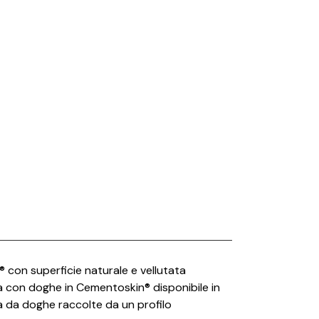
British Fire
Capo d’Opera
Carpet Edition
Catellani e Smith
CE.SI.
Cielo
Conte Casa
Deco Decking
Desalto
Dru
Edilkamin
® con superficie naturale e vellutata
ia con doghe in Cementoskin® disponibile in
Effe
a da doghe raccolte da un profilo
Elitis