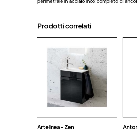
perimetrale in acciaio inox completo di ancora
Prodotti correlati
Artelinea – Zen
Anton