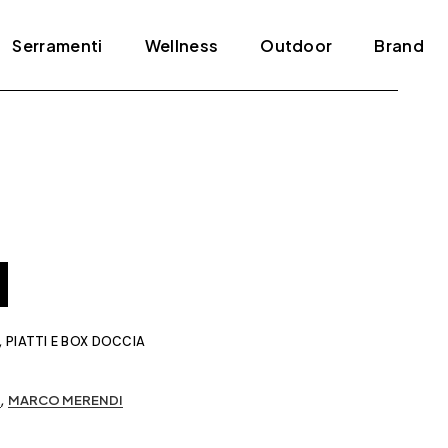
Serramenti
Wellness
Outdoor
Brand
Blindati
Bagno turco
Tende e pergole
ADL
Infissi
Jacuzzi
Agape
Porte
Mini piscine
Amini
Scale
Sauna
Antonio Lupi
Arclinea
Arrital
,
PIATTI E BOX DOCCIA
Artelinea
Artemide
,
O
MARCO MERENDI
Bertolotto
Bonaldo