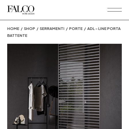
Skip
to
the
content
HOME
SHOP
SERRAMENTI
PORTE
ADL – LINE PORTA
BATTENTE