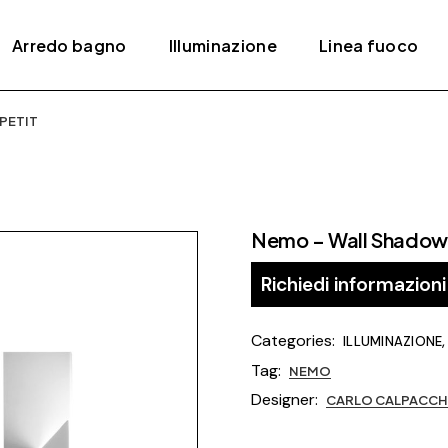
Arredo bagno
Illuminazione
Linea fuoco
PETIT
ativi
Accessori
Lampade a sospensione
Bracieri
Mobili
Lampade da parete /
Camini
soffitto
Piatti e box doccia
Camini a gas
Lampade da tavolo
Nemo – Wall Shadows
Rubinetteria
Camini elettrici
Lampade da terra
Lavabi
Stufe
Richiedi informazioni
Sanitari
Stufe a pellet
Categories:
ILLUMINAZIONE
Vasche da bagno
Tag:
NEMO
Termoarredi
Designer:
CARLO CALPACCH