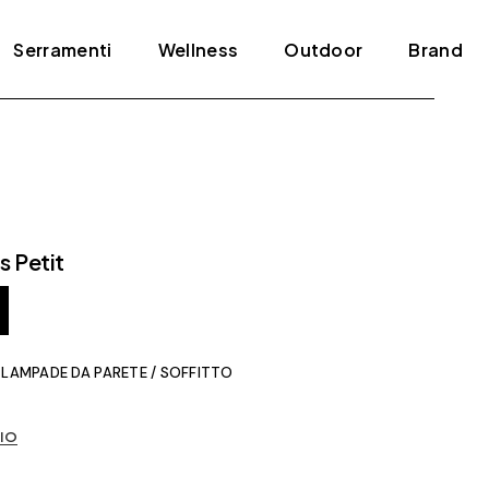
Serramenti
Wellness
Outdoor
Brand
Blindati
Bagno turco
Tende e pergole
ADL
Infissi
Jacuzzi
Agape
Porte
Mini piscine
Amini
 Petit
Scale
Sauna
Antonio Lupi
Arclinea
Arrital
,
LAMPADE DA PARETE / SOFFITTO
Artelinea
Artemide
IO
Bertolotto
Bonaldo