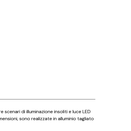
British Fire
Capo d’Opera
Carpet Edition
Catellani e Smith
CE.SI.
Cielo
Conte Casa
Deco Decking
Desalto
Dru
Edilkamin
 scenari di illuminazione insoliti e luce LED
mensioni, sono realizzate in alluminio tagliato
Effe
Elitis