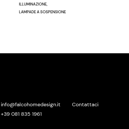
ILLUMINAZIONE
Meridiani
LAMPADE A SOSPENSIONE
Mutina
Nemo
Nero Sicilia
Nidi
Novamobili
Nurith
Ofyr
Oikos
Olivieri
Oluce
info@falcohomedesign.it
Contattaci
+39 081 835 1961
Orac Decor
Palazzetti