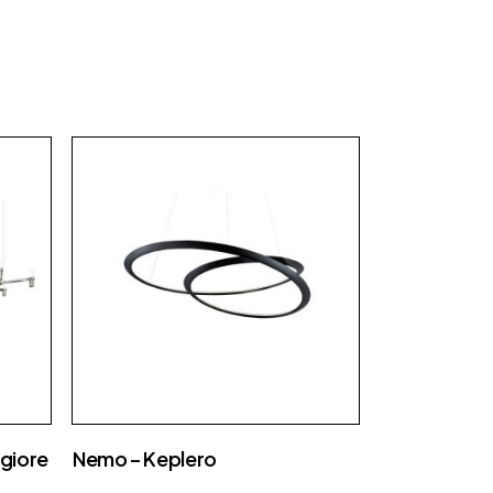
Fap Ceramiche
Fiam
Fimar
Flos
Foscarini
Focus
Gallotti e radice
Ideagroup
Laminam
Lema
Luceplan
Maison Fire
giore
Nemo – Keplero
MCZ